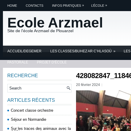
»
»
HOME
CONTACTS
INFOS PRATIQUES
L’ÉCOLE
Ecole Arzmael
Site de l'école Arzmael de Plouarzel
ACCUEIL/DEGEMER
LES CLASSES/BUHEZ AR C’HLASOÙ
»
LES
PASTORALE
PROJET D'ÉCOLE
428082847_1184
RECHERCHE
20 février 2024
ARTICLES RÉCENTS
Concert classe orchestre
Séjour en Normandie
Sur les traces des animaux avec la