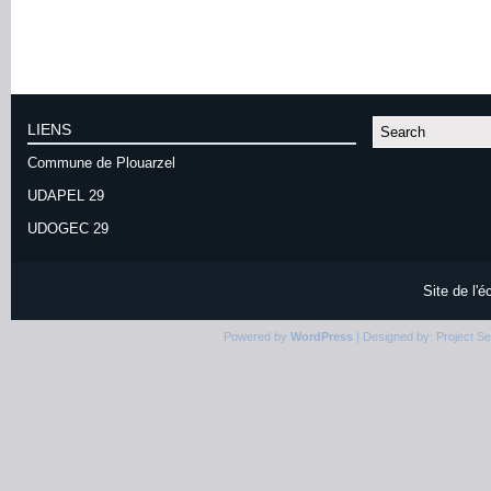
LIENS
Commune de Plouarzel
UDAPEL 29
UDOGEC 29
Site de l'
Powered by
WordPress
| Designed by:
Project S