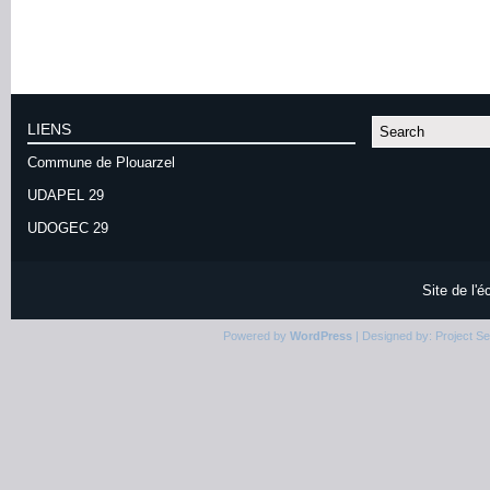
LIENS
Commune de Plouarzel
UDAPEL 29
UDOGEC 29
Site de l'
Powered by
WordPress
| Designed by:
Project S