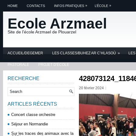
»
»
HOME
CONTACTS
INFOS PRATIQUES
L’ÉCOLE
Ecole Arzmael
Site de l'école Arzmael de Plouarzel
ACCUEIL/DEGEMER
LES CLASSES/BUHEZ AR C’HLASOÙ
»
LES
PASTORALE
PROJET D'ÉCOLE
428073124_1184
RECHERCHE
20 février 2024
ARTICLES RÉCENTS
Concert classe orchestre
Séjour en Normandie
Sur les traces des animaux avec la