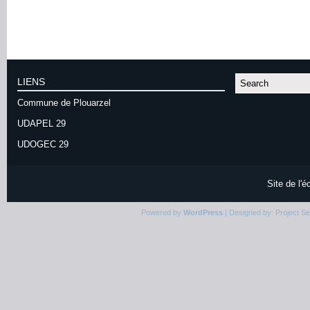
LIENS
Commune de Plouarzel
UDAPEL 29
UDOGEC 29
Site de l'
Powered by
WordPress
| Designed by:
Project S