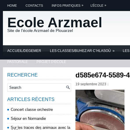
»
»
HOME
CONTACTS
INFOS PRATIQUES
L’ÉCOLE
Ecole Arzmael
Site de l'école Arzmael de Plouarzel
ACCUEIL/DEGEMER
LES CLASSES/BUHEZ AR C’HLASOÙ
»
LES
PASTORALE
PROJET D'ÉCOLE
d585e674-5589-4
RECHERCHE
19 septembre 2023
ARTICLES RÉCENTS
Concert classe orchestre
Séjour en Normandie
Sur les traces des animaux avec la