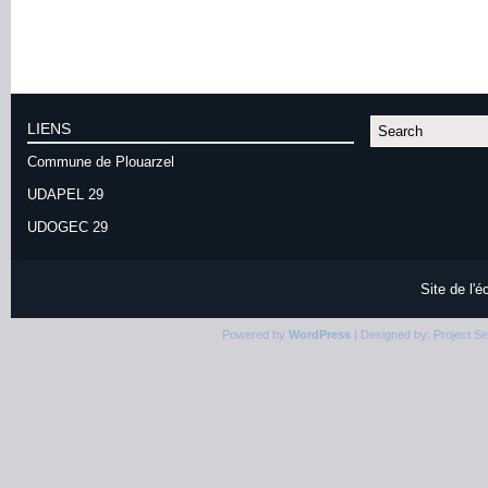
LIENS
Commune de Plouarzel
UDAPEL 29
UDOGEC 29
Site de l'
Powered by
WordPress
| Designed by:
Project S