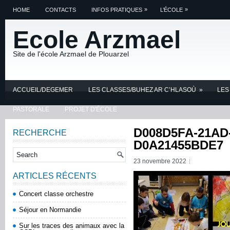
»
»
HOME
CONTACTS
INFOS PRATIQUES
L’ÉCOLE
Ecole Arzmael
Site de l'école Arzmael de Plouarzel
ACCUEIL/DEGEMER
LES CLASSES/BUHEZ AR C’HLASOÙ
»
LES
PASTORALE
PROJET D'ÉCOLE
D008D5FA-21AD-
RECHERCHE
D0A21455BDE7
23 novembre 2022
ARTICLES RÉCENTS
Concert classe orchestre
Séjour en Normandie
Sur les traces des animaux avec la