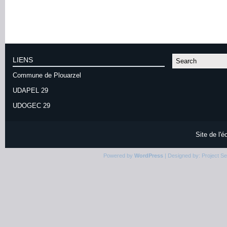
LIENS
Commune de Plouarzel
UDAPEL 29
UDOGEC 29
Site de l'
Powered by
WordPress
| Designed by:
Project S