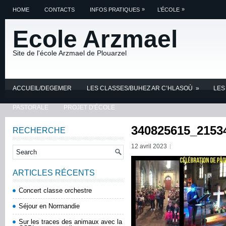
»
»
HOME
CONTACTS
INFOS PRATIQUES
L’ÉCOLE
Ecole Arzmael
Site de l'école Arzmael de Plouarzel
ACCUEIL/DEGEMER
LES CLASSES/BUHEZ AR C’HLASOÙ
»
LES
PASTORALE
PROJET D'ÉCOLE
340825615_2153
RECHERCHE
12 avril 2023
ARTICLES RÉCENTS
Concert classe orchestre
Séjour en Normandie
Sur les traces des animaux avec la