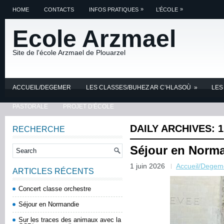
»
»
HOME
CONTACTS
INFOS PRATIQUES
L’ÉCOLE
Ecole Arzmael
Site de l'école Arzmael de Plouarzel
ACCUEIL/DEGEMER
LES CLASSES/BUHEZ AR C’HLASOÙ
»
LES
PASTORALE
PROJET D'ÉCOLE
DAILY ARCHIVES:
1
RECHERCHE
Séjour en Norm
1 juin 2026
Accueil/Degem
ARTICLES RÉCENTS
Concert classe orchestre
Séjour en Normandie
Sur les traces des animaux avec la