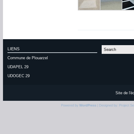
LIENS
Commune de Plouarzel
UDAPEL 29
UDOGEC 29
Site de l'
Powered by
WordPress
| Designed by:
Project S