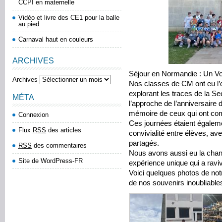
CCPI en maternelle
Vidéo et livre des CE1 pour la balle
au pied
Carnaval haut en couleurs
ARCHIVES
Séjour en Normandie : Un V
Archives
Nos classes de CM ont eu l’o
explorant les traces de la 
MÉTA
l’approche de l’anniversaire
mémoire de ceux qui ont comb
Connexion
Ces journées étaient égale
Flux
RSS
des articles
convivialité entre élèves, av
partagés.
RSS
des commentaires
Nous avons aussi eu la chanc
Site de WordPress-FR
expérience unique qui a raviv
Voici quelques photos de not
de nos souvenirs inoubliable