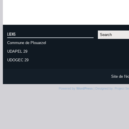
LIENS
Commune de Plouarzel
UDAPEL 29
UDOGEC 29
Site de l'
Powered by
WordPress
| Designed by:
Project S