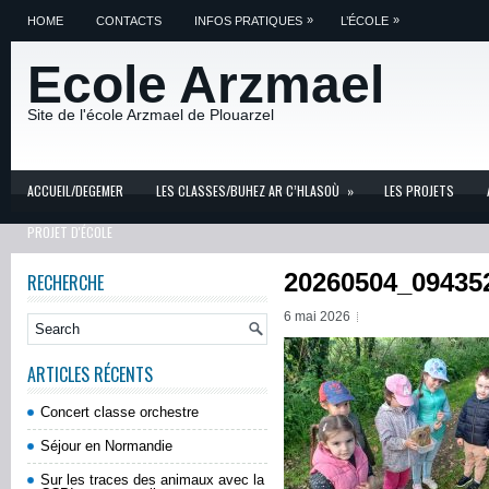
»
»
HOME
CONTACTS
INFOS PRATIQUES
L’ÉCOLE
Ecole Arzmael
Site de l'école Arzmael de Plouarzel
ACCUEIL/DEGEMER
LES CLASSES/BUHEZ AR C’HLASOÙ
»
LES PROJETS
PROJET D'ÉCOLE
20260504_09435
RECHERCHE
6 mai 2026
ARTICLES RÉCENTS
Concert classe orchestre
Séjour en Normandie
Sur les traces des animaux avec la